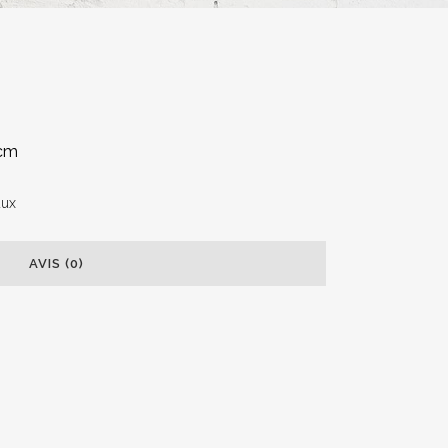
 cm
aux
AVIS (0)