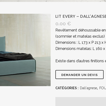
LIT EVERY – DALL’AGNES
0.00
€
Revêtement déhoussable en si
(sommier et matelas exclus)
Dimensions : L 173 x P 213 x
Dimensions matelas: L 160 
Existe dans d’autres finition
CATÉGORIES :
Dall'agnese
,
FOU