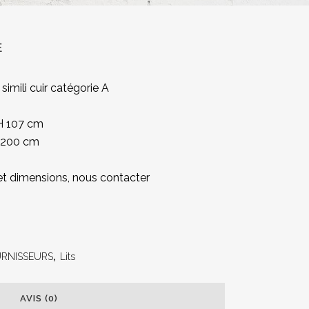
E
mili cuir catégorie A
 H 107 cm
x 200 cm
s et dimensions, nous contacter
RNISSEURS
,
Lits
AVIS (0)