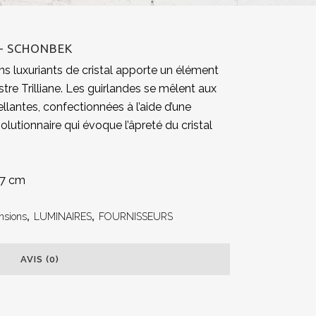
 – SCHONBEK
ns luxuriants de cristal apporte un élément
re Trilliane. Les guirlandes se mêlent aux
lantes, confectionnées à l’aide d’une
lutionnaire qui évoque l’âpreté du cristal
97 cm
nsions
,
LUMINAIRES
,
FOURNISSEURS
AVIS (0)