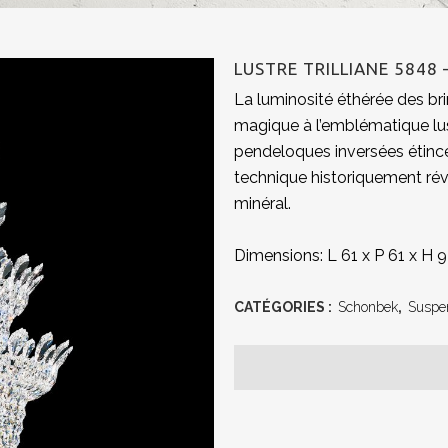
LUSTRE TRILLIANE 5848
La luminosité éthérée des bri
magique à l’emblématique lust
pendeloques inversées étincel
technique historiquement révo
minéral.
Dimensions: L 61 x P 61 x H 
CATÉGORIES :
Schonbek
,
Suspe