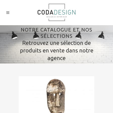
NOTRE CATALOGUE ET NOS
SÉLECTIONS
Retrouvez une sélection de
produits en vente dans notre
agence