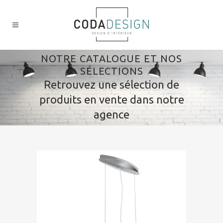
NOTRE CATALOGUE ET NOS
SÉLECTIONS
Retrouvez une sélection de
produits en vente dans notre
agence