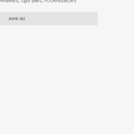
MINAIRES
,
Light years
,
FOURNISSEURS
AVIS (0)