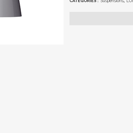
CATÉGORIES :
Suspensions
,
LU