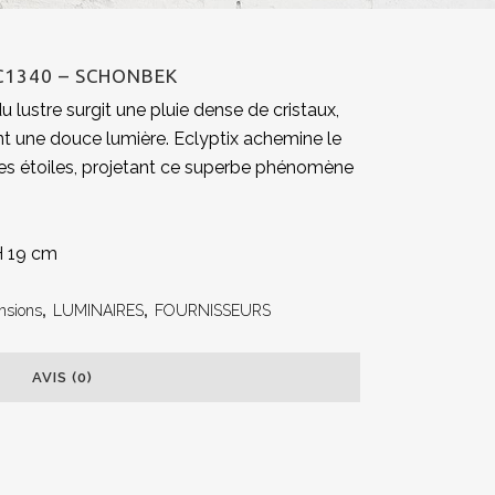
C1340 – SCHONBEK
du lustre surgit une pluie dense de cristaux,
t une douce lumière. Eclyptix achemine le
 les étoiles, projetant ce superbe phénomène
H 19 cm
nsions
,
LUMINAIRES
,
FOURNISSEURS
AVIS (0)