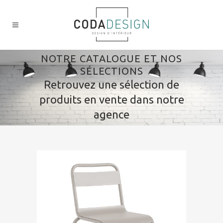
NOTRE CATALOGUE ET NOS
SÉLECTIONS
Retrouvez une sélection de
produits en vente dans notre
agence