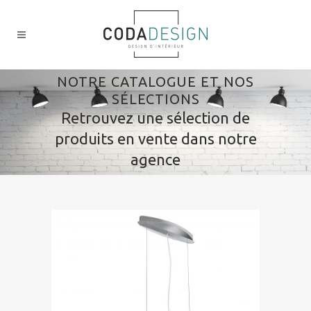
NOTRE CATALOGUE ET NOS
SÉLECTIONS
Retrouvez une sélection de
produits en vente dans notre
agence